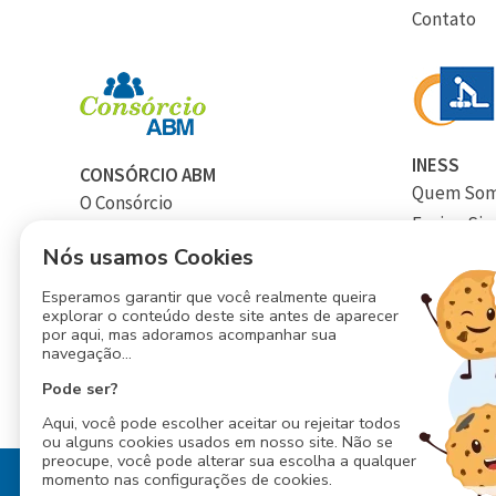
Contato
INESS
CONSÓRCIO ABM
Quem So
O Consórcio
Ensino Si
Como Funciona
Cursos
Nós usamos Cookies
Assembleias
Calendári
Simulação
Esperamos garantir que você realmente queira
Blog
explorar o conteúdo deste site antes de aparecer
Inscrição
por aqui, mas adoramos acompanhar sua
Contato
navegação...
Perguntas Frequentes
Contato
Pode ser?
Aqui, você pode escolher aceitar ou rejeitar todos
ou alguns cookies usados em nosso site. Não se
preocupe, você pode alterar sua escolha a qualquer
momento nas configurações de cookies.