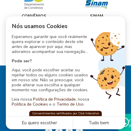
CONVÊNIOS
SINAM
Nós usamos Cookies
Esperamos garantir que você realmente
queira explorar o conteúdo deste site
antes de aparecer por aqui, mas
INESS
adoramos acompanhar sua navegação...
CONSÓRCIO ABM
Pode ser?
Aqui, você pode escolher aceitar ou
rejeitar todos ou alguns cookies usados
em nosso site. Não se preocupe, você
pode alterar sua escolha a qualquer
momento nas configurações de cookies.
Rua Baependi, 162
Leia nossa
Política de Privacidade
, nossa
Ondina, Salvador - Bahia
Política de Cookies
e o
Termo de Uso
.
CEP: 40170-070
Tel.:
... ver telefone
ABM
confia na
Consentimentos certificados por Click Interativo
Click Interativo
para proteger sua privacidade
CNPJ: 13.548.938/0001-92
e preferências nesse site.
F
Eu quero escolher
Tudo bem
p