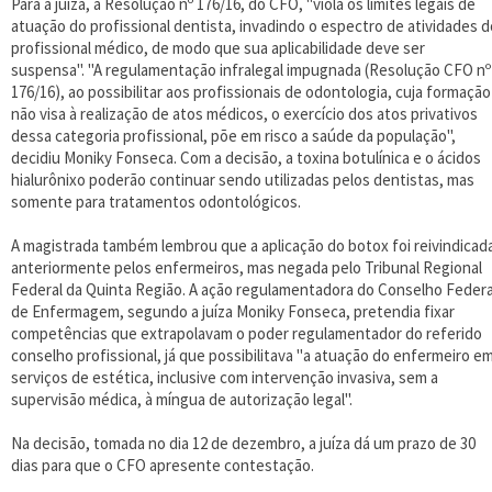
Para a juíza, a Resolução nº 176/16, do CFO, "viola os limites legais de
atuação do profissional dentista, invadindo o espectro de atividades d
profissional médico, de modo que sua aplicabilidade deve ser
suspensa". "A regulamentação infralegal impugnada (Resolução CFO nº
176/16), ao possibilitar aos profissionais de odontologia, cuja formação
não visa à realização de atos médicos, o exercício dos atos privativos
dessa categoria profissional, põe em risco a saúde da população",
decidiu Moniky Fonseca. Com a decisão, a toxina botulínica e o ácidos
hialurônixo poderão continuar sendo utilizadas pelos dentistas, mas
somente para tratamentos odontológicos.
A magistrada também lembrou que a aplicação do botox foi reivindicad
anteriormente pelos enfermeiros, mas negada pelo Tribunal Regional
Federal da Quinta Região. A ação regulamentadora do Conselho Federa
de Enfermagem, segundo a juíza Moniky Fonseca, pretendia fixar
competências que extrapolavam o poder regulamentador do referido
conselho profissional, já que possibilitava "a atuação do enfermeiro e
serviços de estética, inclusive com intervenção invasiva, sem a
supervisão médica, à míngua de autorização legal".
Na decisão, tomada no dia 12 de dezembro, a juíza dá um prazo de 30
dias para que o CFO apresente contestação.