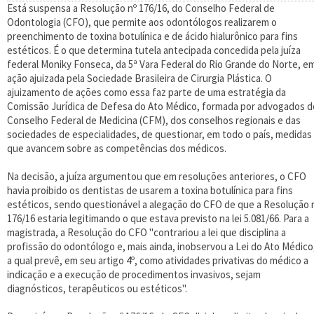
Está suspensa a Resolução nº 176/16, do Conselho Federal de
Odontologia (CFO), que permite aos odontólogos realizarem o
preenchimento de toxina botulínica e de ácido hialurônico para fins
estéticos. É o que determina tutela antecipada concedida pela juíza
federal Moniky Fonseca, da 5ª Vara Federal do Rio Grande do Norte, e
ação ajuizada pela Sociedade Brasileira de Cirurgia Plástica. O
ajuizamento de ações como essa faz parte de uma estratégia da
Comissão Jurídica de Defesa do Ato Médico, formada por advogados d
Conselho Federal de Medicina (CFM), dos conselhos regionais e das
sociedades de especialidades, de questionar, em todo o país, medidas
que avancem sobre as competências dos médicos.
Na decisão, a juíza argumentou que em resoluções anteriores, o CFO
havia proibido os dentistas de usarem a toxina botulínica para fins
estéticos, sendo questionável a alegação do CFO de que a Resolução 
176/16 estaria legitimando o que estava previsto na lei 5.081/66. Para a
magistrada, a Resolução do CFO "contrariou a lei que disciplina a
profissão do odontólogo e, mais ainda, inobservou a Lei do Ato Médico
a qual prevê, em seu artigo 4º, como atividades privativas do médico a
indicação e a execução de procedimentos invasivos, sejam
diagnósticos, terapêuticos ou estéticos".