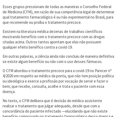
Esses grupos pressionam de todas as maneiras o Conselho Federal
de Medicina (CFM), em razão de sua competência legal de determinar
qual tratamento farmacológico é ou não experimental no Brasil, para
que recomende ou proíba o tratamento precoce.
Existem na literatura médica dezenas de trabalhos científicos
mostrando benefício com o tratamento precoce com as drogas
citadas acima. Outros tantos apontam que elas não possuem
qualquer efeito benéfico contra a covid-19.
Em outras palavras, a ciência ainda não concluiu de maneira definitiva
se existe algum benefício ou não com o uso desses fármacos.
O CFM abordou o tratamento precoce para a covid-19 no Parecer nº
4/2020 em respeito ao médico da ponta, que não tem posição política
ou ideológica e exerce a profissão por vocação de servir e fazer o
bem; que recebe, consulta, acolhe e trata o paciente com essa
doença.
No texto, o CFM delibera que é decisão do médico assistente
realizar o tratamento que julgar adequado, desde que com a
concordância do paciente infectado —elucidando que não existe
benefício comprovado no tratamento farmacológico dessa doença e