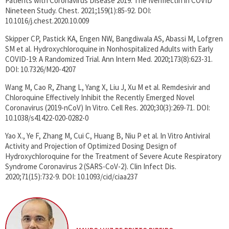
Patients with Coronavirus Disease 2019: The Ivermectin in COVID
Nineteen Study. Chest. 2021;159(1):85-92. DOI:
10.1016/j.chest.2020.10.009
Skipper CP, Pastick KA, Engen NW, Bangdiwala AS, Abassi M, Lofgren
SM et al. Hydroxychloroquine in Nonhospitalized Adults with Early
COVID-19: A Randomized Trial. Ann Intern Med. 2020;173(8):623-31.
DOI: 10.7326/M20-4207
Wang M, Cao R, Zhang L, Yang X, Liu J, Xu M et al. Remdesivir and
Chloroquine Effectively Inhibit the Recently Emerged Novel
Coronavirus (2019-nCoV) In Vitro. Cell Res. 2020;30(3):269-71. DOI:
10.1038/s41422-020-0282-0
Yao X., Ye F, Zhang M, Cui C, Huang B, Niu P et al. In Vitro Antiviral
Activity and Projection of Optimized Dosing Design of
Hydroxychloroquine for the Treatment of Severe Acute Respiratory
Syndrome Coronavirus 2 (SARS-CoV-2). Clin Infect Dis.
2020;71(15):732-9. DOI: 10.1093/cid/ciaa237