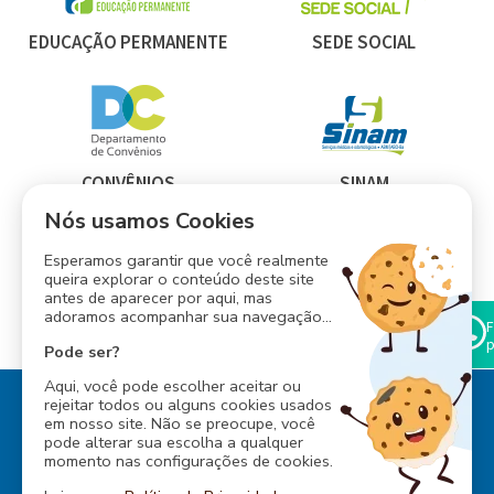
EDUCAÇÃO PERMANENTE
SEDE SOCIAL
CONVÊNIOS
SINAM
Nós usamos Cookies
Esperamos garantir que você realmente
queira explorar o conteúdo deste site
antes de aparecer por aqui, mas
INESS
adoramos acompanhar sua navegação...
CONSÓRCIO ABM
F
p
Pode ser?
Aqui, você pode escolher aceitar ou
rejeitar todos ou alguns cookies usados
em nosso site. Não se preocupe, você
pode alterar sua escolha a qualquer
momento nas configurações de cookies.
Rua Baependi, 162