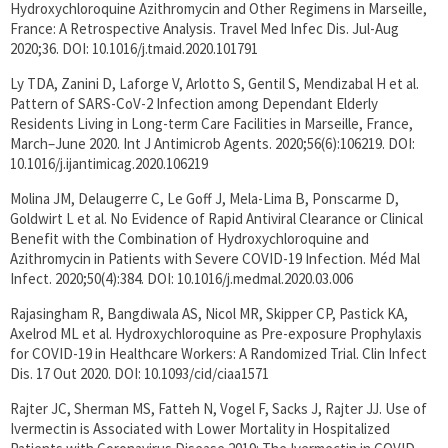
Hydroxychloroquine Azithromycin and Other Regimens in Marseille,
France: A Retrospective Analysis. Travel Med Infec Dis. Jul-Aug
2020;36. DOI: 10.1016/j.tmaid.2020.101791
Ly TDA, Zanini D, Laforge V, Arlotto S, Gentil S, Mendizabal H et al.
Pattern of SARS-CoV-2 Infection among Dependant Elderly
Residents Living in Long-term Care Facilities in Marseille, France,
March–June 2020. Int J Antimicrob Agents. 2020;56(6):106219. DOI:
10.1016/j.ijantimicag.2020.106219
Molina JM, Delaugerre C, Le Goff J, Mela-Lima B, Ponscarme D,
Goldwirt L et al. No Evidence of Rapid Antiviral Clearance or Clinical
Benefit with the Combination of Hydroxychloroquine and
Azithromycin in Patients with Severe COVID-19 Infection. Méd Mal
Infect. 2020;50(4):384. DOI: 10.1016/j.medmal.2020.03.006
Rajasingham R, Bangdiwala AS, Nicol MR, Skipper CP, Pastick KA,
Axelrod ML et al. Hydroxychloroquine as Pre-exposure Prophylaxis
for COVID-19 in Healthcare Workers: A Randomized Trial. Clin Infect
Dis. 17 Out 2020. DOI: 10.1093/cid/ciaa1571
Rajter JC, Sherman MS, Fatteh N, Vogel F, Sacks J, Rajter JJ. Use of
Ivermectin is Associated with Lower Mortality in Hospitalized