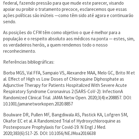
federal, fazendo pressão para que mude este parecer, visando
apoiar ou proibir o tratamento precoce, esclarecemos que essas
ações políticas são inúteis —como têm sido até agora e continuarão
sendo.
As posições do CFM têm como objetivo o que é melhor para a
população e o respeito absoluto aos médicos na ponta — estes, sim,
os verdadeiros heróis, a quem rendemos todo o nosso
reconhecimento.
Referências bibliográficas:
Borba MGS, Val FFA, Sampaio VS, Alexandre MAA, Melo GC, Brito M et
al. Effect of High vs Low Doses of Chloroquine Diphosphate as
Adjunctive Therapy for Patients Hospitalized With Severe Acute
Respiratory Syndrome Coronavirus 2 (SARS-CoV-2): InfectionA
Randomized Clinical Trial. JAMA Netw Open. 2020;3(4):e208857. DOI:
10.1001/jamanetworkopen.2020.8857
Boulware DR, Pullen MF, Bangdiwala AS, Pastick KA, Lofgren SM,
Okafor EC et al. A Randomized Trial of Hydroxychloroquine as
Postexposure Prophylaxis for Covid-19. N Engl J Med.
2020;383(6):517-25. DOI: 10.1056/NEJMoa2016638