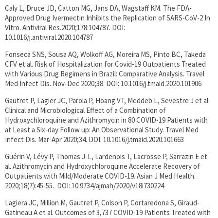
Caly L, Druce JD, Catton MG, Jans DA, Wagstaff KM. The FDA-
Approved Drug Ivermectin Inhibits the Replication of SARS-CoV-2 In
Vitro. Antiviral Res.2020;178:104787. DOI:
10.1016/j.antiviral.2020.104787
Fonseca SNS, Sousa AQ, Wolkoff AG, Moreira MS, Pinto BC, Takeda
CFV et al. Risk of Hospitalization for Covid-19 Outpatients Treated
with Various Drug Regimens in Brazil: Comparative Analysis. Travel
Med Infect Dis. Nov-Dec 2020;38. DOI: 10.1016/j.tmaid.2020.101906
Gautret P, Lagier JC, Parola P, Hoang VT, Meddeb L, Sevestre J et al.
Clinical and Microbiological Effect of a Combination of
Hydroxychloroquine and Azithromycin in 80 COVID-19 Patients with
at Least a Six-day Follow up: An Observational Study. Travel Med
Infect Dis. Mar-Apr 2020;34. DOI: 10.1016/j.tmaid.2020.101663
Guérin V, Lévy P, Thomas J-L, Lardenois T, Lacrosse P, Sarrazin E et
al. Azithromycin and Hydroxychloroquine Accelerate Recovery of
Outpatients with Mild/Moderate COVID-19. Asian J Med Health.
2020;18(7):45-55. DOI: 10.9734/ajmah/2020/v18i730224
Lagiera JC, Million M, Gautret P, Colson P, Cortaredona S, Giraud-
Gatineau A et al. Outcomes of 3,737 COVID-19 Patients Treated with