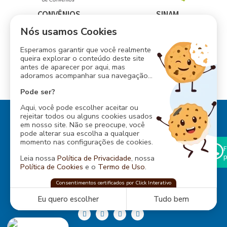
CONVÊNIOS
SINAM
Nós usamos Cookies
Esperamos garantir que você realmente
queira explorar o conteúdo deste site
antes de aparecer por aqui, mas
INESS
adoramos acompanhar sua navegação...
CONSÓRCIO ABM
Pode ser?
Aqui, você pode escolher aceitar ou
rejeitar todos ou alguns cookies usados
em nosso site. Não se preocupe, você
pode alterar sua escolha a qualquer
momento nas configurações de cookies.
F
Rua Baependi, 162
p
Leia nossa
Política de Privacidade
, nossa
Ondina, Salvador - Bahia
Política de Cookies
e o
Termo de Uso
.
CEP: 40170-070
Tel.:
... ver telefone
ABM
confia na
Consentimentos certificados por Click Interativo
Click Interativo
para proteger sua privacidade
CNPJ: 13.548.938/0001-92
e preferências nesse site.
Eu quero escolher
Tudo bem