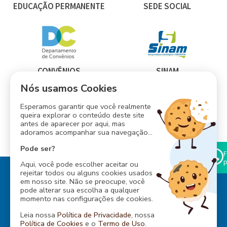
EDUCAÇÃO PERMANENTE
SEDE SOCIAL
CONVÊNIOS
SINAM
Nós usamos Cookies
Esperamos garantir que você realmente
queira explorar o conteúdo deste site
antes de aparecer por aqui, mas
INESS
adoramos acompanhar sua navegação...
CONSÓRCIO ABM
Pode ser?
F
p
Aqui, você pode escolher aceitar ou
rejeitar todos ou alguns cookies usados
em nosso site. Não se preocupe, você
pode alterar sua escolha a qualquer
momento nas configurações de cookies.
Rua Baependi, 162
Leia nossa
Política de Privacidade
, nossa
Ondina, Salvador - Bahia
Política de Cookies
e o
Termo de Uso
.
CEP: 40170-070