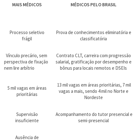
MAIS MÉDICOS
MÉDICOS PELO BRASIL
Processo seletivo
Prova de conhecimentos eliminatória e
frágil
classificatória
Vínculo precário, sem
Contrato CLT, carreira com progressão
perspectiva de fixação
salarial, gratificação por desempenho e
nem lire arbítrio
bônus para locais remotos e DSEIs
13 mil vagas em áreas prioritárias, 7 mil
5 mil vagas em áreas
vagas a mais, sendo 4 mil no Norte e
prioritárias
Nordeste
Supervisão
Acompanhamento do tutor presencial e
insuficiente
semi-presencial
Ausência de