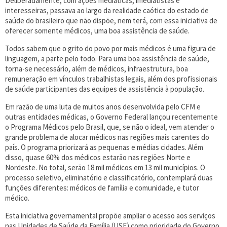
Deliberadamente, com ações mediáticas, imediatistas e
interesseiras, passava ao largo da realidade caótica do estado de
saúde do brasileiro que não dispõe, nem terá, com essa iniciativa de
oferecer somente médicos, uma boa assistência de saúde.
Todos sabem que o grito do povo por mais médicos é uma figura de
linguagem, a parte pelo todo. Para uma boa assistência de saúde,
torna-se necessário, além de médicos, infraestrutura, boa
remuneração em vínculos trabalhistas legais, além dos profissionais
de saúde participantes das equipes de assistência à população.
Em razão de uma luta de muitos anos desenvolvida pelo CFM e
outras entidades médicas, o Governo Federal lançou recentemente
o Programa Médicos pelo Brasil, que, se não o ideal, vem atender o
grande problema de alocar médicos nas regiões mais carentes do
país. O programa priorizará as pequenas e médias cidades. Além
disso, quase 60% dos médicos estarão nas regiões Norte e
Nordeste. No total, serão 18 mil médicos em 13 mil municípios. O
processo seletivo, eliminatório e classificatório, contemplará duas
funções diferentes: médicos de família e comunidade, e tutor
médico.
Esta iniciativa governamental propõe ampliar o acesso aos serviços
nas Unidades de Saúde da Família (USF) como prioridade do Governo